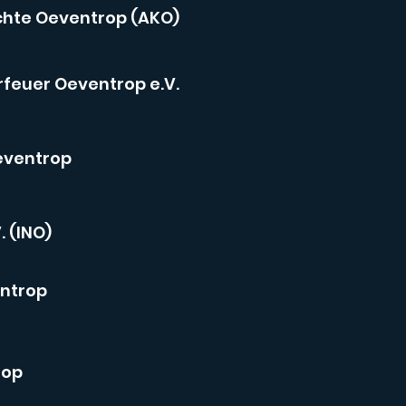
chte Oeventrop (AKO)
feuer Oeventrop e.V.
eventrop
. (INO)
entrop
rop