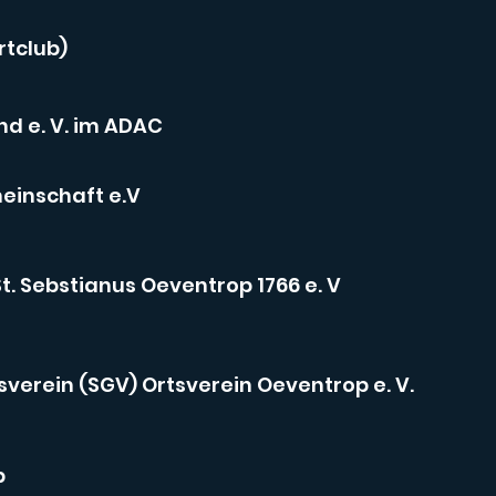
rtclub)
d e. V. im ADAC
inschaft e.V
. Sebstianus Oeventrop 1766 e. V
verein (SGV) Ortsverein Oeventrop e. V.
p