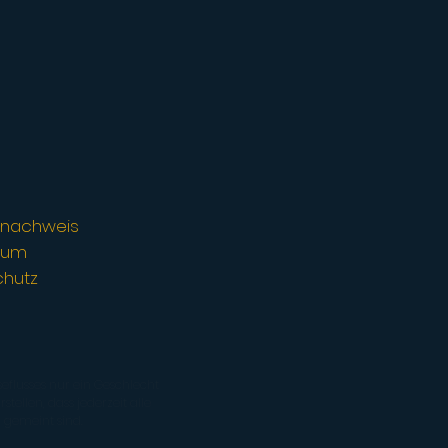
urnachweis
sum
chutz
seflusses nur ein Geschlecht
tellen, dass jederzeit alle
 gemeint sind.