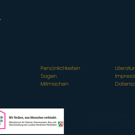
.
Persönlichkeiten
Literat
Sagen
Impres
Mitmachen
Datens
Wenn wir zur Liebe des Le
nennen, möchten wir klars
Geschlechter