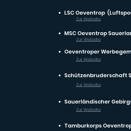
LSC Oeventrop (Luftspo
Zur Website
MSC Oeventrop Sauerlan
Zur Website
Oeventroper Werbegeme
Zur Website
Schützenbruderschaft St
Zur Website
Sauerländischer Gebirgs
Zur Website
Tamburkorps Oeventro