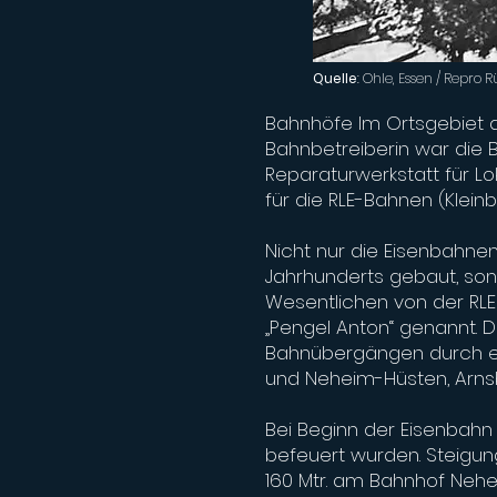
Quelle
: Ohle, Essen / Repr
Bahnhöfe Im Ortsgebiet 
Bahnbetreiberin war die 
Reparaturwerkstatt für 
für die RLE-Bahnen (Klei
Nicht nur die Eisenbahne
Jahrhunderts gebaut, son
Wesentlichen von der RLE
„Pengel Anton“ genannt. D
Bahnübergängen durch ei
und Neheim-Hüsten, Arns
Bei Beginn der Eisenbah
befeuert wurden. Steigu
160 Mtr. am Bahnhof Nehe