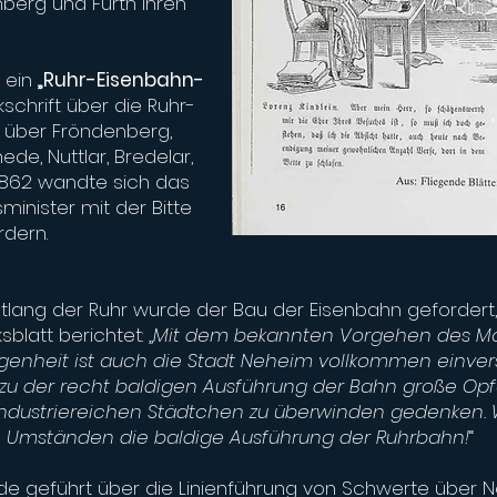
berg und Fürth ihren
h ein
„Ruhr-Eisenbahn-
schrift über die Ruhr-
 über Fröndenberg,
de, Nuttlar, Bredelar,
1862 wandte sich das
inister mit der Bitte
rdern.
lang der Ruhr wurde der Bau der Eisenbahn gefordert
blatt berichtet: „
Mit dem bekannten Vorgehen des Mag
enheit ist auch die Stadt Neheim vollkommen einvers
 zu der recht baldigen Ausführung der Bahn große Opfe
industriereichen Städtchen zu überwinden gedenken. 
en Umständen die baldige Ausführung der Ruhrbahn!
“
rde geführt über die Linienführung von Schwerte über