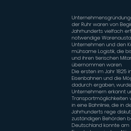
Unternehmensgründungen
der Ruhr waren von Beginn
Jahrhunderts vielfach er
notwendige Warenausta
Unternehmen und den Ku
mühsame Logistik, die b
und ihren tierischen Mita
übernommen waren.
Die ersten im Jahr 1825 in
Eisenbahnen und die Mögl
dadurch ergaben, wurd
Unternehmern erkannt u
Transportmöglichkeiten v
in eine Bahnlinie, die in 
Jahrhunderts rege diskut
zuständigen Behörden be
Deutschland konnte am 07