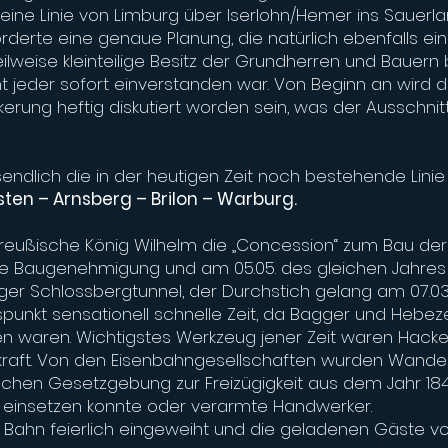
o eine Linie von Limburg über Iserlohn/Hemer ins Sauer
rderte eine genaue Planung, die natürlich ebenfalls ein
eilweise kleinteilige Besitz der Grundherren und Bauern 
jeder sofort einverstanden war. Von Beginn an wird di
erung heftig diskutiert worden sein, was der Ausschnit
endlich die in der heutigen Zeit noch bestehende Lini
en – Arnsberg – Brilon – Warburg.
r preußische König Wilhelm die „Concession“ zum Bau der
die Baugenehmigung und am 05.05. des gleichen Jahres
er Schlossbergtunnel, der Durchstich gelang am 07.03
punkt sensationell schnelle Zeit, da Bagger und Hebe
n waren. Wichtigstes Werkzeug jener Zeit waren Hac
kraft. Von den Eisenbahngesellschaften wurden Wander
chen Gesetzgebung zur Freizügigkeit aus dem Jahr 1842
 einsetzen konnte oder verarmte Handwerker.
ie Bahn feierlich eingeweiht und die geladenen Gäste 