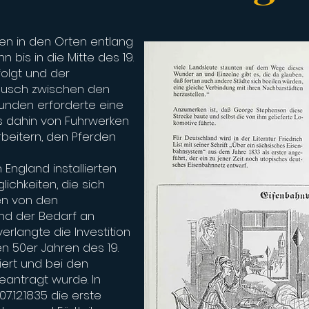
 in den Orten entlang
 bis in die Mitte des 19.
folgt und der
usch zwischen den
nden erforderte eine
is dahin von Fuhrwerken
rbeitern, den Pferden
 England installierten
ichkeiten, die sich
en von den
nd der Bedarf an
erlangte die Investition
den 50er Jahren des 19.
iert und bei den
antragt wurde. In
.12.1835 die erste