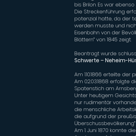
bis Brilon. Es war ebens
Die Streckenführung erfo
potenzial hatte, da der t
werden musste und nicht 
Eisenbahn von der Bevölk
Blättern“ von 1845 zeigt.
Beantragt wurde schluss
Schwerte – Neheim-Hüst
Am 1.10.1866 erteilte de
Am 02.03.1868 erfolgte 
Spatenstich am Arnsberg
Unter heutigem Gesichts
nur rudimentär vorhande
die menschliche Arbeits
die aufgrund der preußis
Überschussbevölkerung“
Am 1. Juni 1870 konnte d