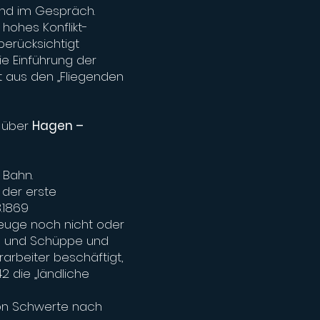
land im Gespräch.
 hohes Konflikt-
berücksichtigt
e Einführung der
t aus den „Fliegenden
e über
Hagen –
 Bahn.
 der erste
.1869
zeuge noch nicht oder
ke und Schüppe und
arbeiter beschäftigt,
 die „ländliche
von Schwerte nach