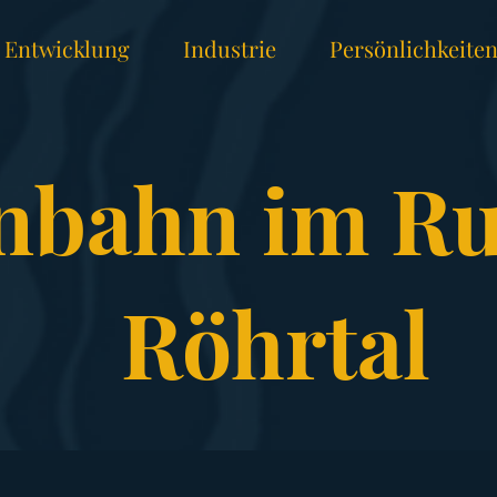
Entwicklung
Industrie
Persönlichkeite
nbahn im R
Röhrtal