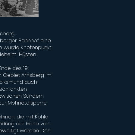
sberg,
sberger Bahnhof eine
im wurde Knotenpunkt
 Neheim-Hüsten.
nde des 19.
m Gebiet Arnsberg im
 Volksmund auch
eschrankten
 zwischen Sundern
ur Möhnetalsperre.
inen, die mit Kohle
indung der Höhe von
ewältigt werden. Das