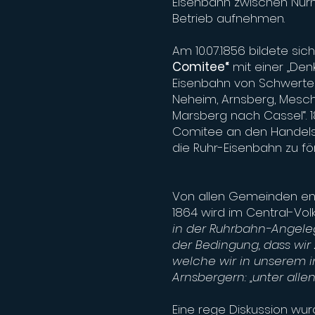
Eisenbahn zwischen Nürn
Betrieb aufnehmen.
Am 10.07.1856 bildete sic
Comitee“
mit einer „Denk
Eisenbahn von Schwerte
Neheim, Arnsberg, Mesche
Marsberg nach Cassel“. 
Comitee an den Handelsm
die Ruhr-Eisenbahn zu fö
Von allen Gemeinden ent
1864 wird im Central-Volks
in der Ruhrbahn-Angeleg
der Bedingung, dass wir
welche wir in unserem 
Arnsbergern: „unter all
Eine rege Diskussion wu