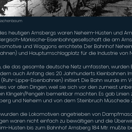
o Rüschenbaum
des heutigen Arnsbergs waren Neheim-Hüsten und Arn
Bergisch-Märkische-Eisenbahngesellschaft die am Arn
Lokomotive und Waggons errichtete. Der Bahnhof Nehe
nbahnen) und Hauptumschlagplatz für die Industrie von
n, die das gesamte deutsche Netz umfassten, wurden E
dern auch Anfang des 20. Jahrhunderts Kleinbahnen. I
 (Ruhr-Lippe-Eisenbahnen) initiiert. Die Bahn wurde im
ies vor allen Dingen, weil sie sich vor den zumeist unb
n Klingeln/Pengeln bemerkbar machten. Es gab Linien
berg und Neheim und von dem Steinbruch Müschede z
n wurden die Lokomotiven angetrieben von Dampfmasch
ngen waren nicht einfach zu bewältigen und die Überw
im-Hüsten bis zum Bahnhof Arnsberg 184 Mtr. mußte b