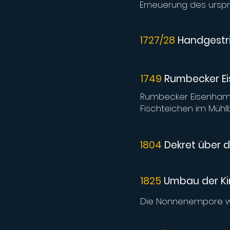
Erneuerung des ursp
1727/28
Handgestr
1749
Rumbecker 
Rumbecker Eisenhamme
Fischteichen im Mühlb
1804
Dekret über 
1825
Umbau der Ki
Die Nonnenempore wi