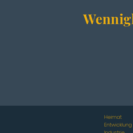
Wennigl
Heimat
Entwicklung
Industrie