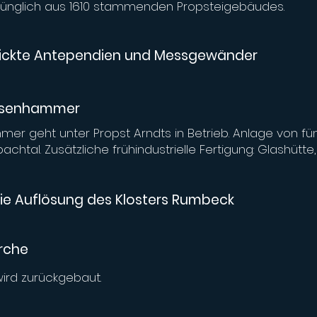
rünglich aus 1610 stammenden Propsteigebäudes.
ickte Antependien und Messgewänder
Eisenhammer
r geht unter Propst Arndts in Betrieb. Anlage von fü
achtal. Zusätzliche frühindustrielle Fertigung: Glashütt
die Auflösung des Klosters Rumbeck
rche
rd zurückgebaut.