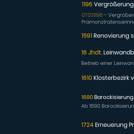
1196
Vergrößerung
07.03.1196
- Vergrößer
Prämonstratenserinne
1591
Renovierung s
16 Jhdt.
Leinwandbl
Betrieb einer Leinwan
1610
Klosterbezirk
1690
Barockisierung
Ab 1690 Barockisierun
1724
Erneuerung P