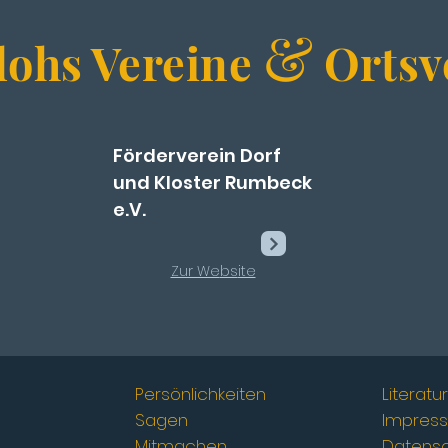
&
ohs Vereine
Ortsv
Förderverein Dorf
und Kloster Rumbeck
e.V.
Zur We
bs
ite
Persönlichkeiten
Literat
Sagen
Impres
Mitmachen
Datens