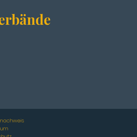
erbände
urnachweis
sum
chutz